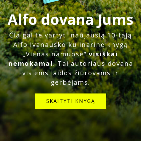
Alfo dovana Jums
Čia galite vartyti naujausią 10-tąją
Alfo Ivanausko kulinarinę knygą
„Vienas namuose“
visiškai
nemokamai
. Tai autoriaus dovana
visiems laidos žiūrovams ir
gerbėjams.
SKAITYTI KNYGĄ